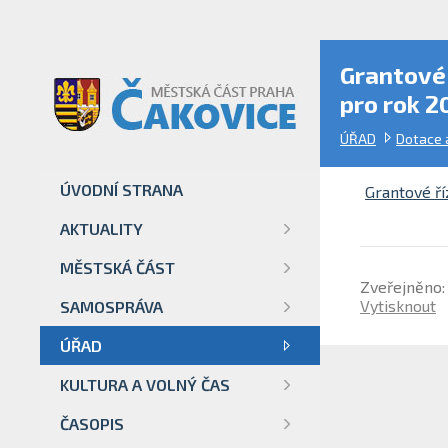
Grantové 
pro rok 2
ÚŘAD
Dotace 
ÚVODNÍ STRANA
Grantové ří
AKTUALITY
MĚSTSKÁ ČÁST
Zveřejněno:
Vytisknout
SAMOSPRÁVA
ÚŘAD
KULTURA A VOLNÝ ČAS
ČASOPIS