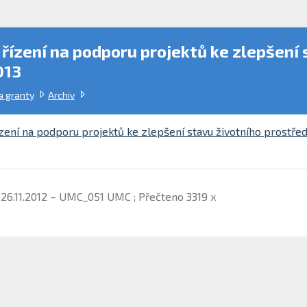
řízení na podporu projektů ke zlepšení 
013
a granty
Archiv
zení na podporu projektů ke zlepšení stavu životního prostřed
 26.11.2012 – UMC_051 UMC ; Přečteno 3319 x