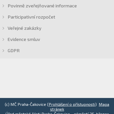
Povinně zveřejňované informace
Participativní rozpočet
Veřejné zakázky
Evidence smluv
GDPR
(c) MČ Praha-Čakovice (
Prohlášení o přístupnosti
)
Mapa
stránek
Úřad městské části Praha-Čakovice - náměstí 25. března