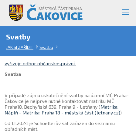
Svatby
JAK SI ZAŘÍDIT
Svatba
vyřizuje odbor občanskosprávní
Svatba
V případě zájmu uskutečnění svatby na území MČ Praha-
Čakovice je nejprve nutné kontaktovat matriku MČ
Praha18, Bechyňská 639, Praha 9 - Letňany (
Matrika:
Náplň - Matrika: Praha 18 - městská část (letnany.cz)
)
Od 1.1.2024 je Schoellerův sál zařazen do seznamu
obřadních míst.