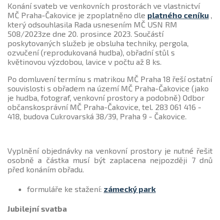
Konání svateb ve venkovních prostorách ve vlastnictví
MČ Praha-Čakovice je zpoplatněno dle
platného ceníku
,
který odsouhlasila Rada usnesením MČ USN RM
508/2023ze dne 20. prosince 2023. Součástí
poskytovaných služeb je obsluha techniky, pergola,
ozvučení (reprodukovaná hudba), obřadní stůl s
květinovou výzdobou, lavice v počtu až 8 ks.
Po domluvení termínu s matrikou MČ Praha 18 řeší ostatní
souvislosti s obřadem na území MČ Praha-Čakovice (jako
je hudba, fotograf, venkovní prostory a podobně) Odbor
občanskosprávní MČ Praha-Čakovice, tel. 283 061 416 -
418, budova Cukrovarská 38/39, Praha 9 - Čakovice.
Vyplnění objednávky na venkovní prostory je nutné řešit
osobně a částka musí být zaplacena nejpozději 7 dnů
před konáním obřadu.
formuláře ke stažení:
zámecký park
Jubilejní svatba