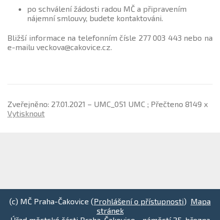
po schválení žádosti radou MČ a připravením
nájemní smlouvy, budete kontaktováni.
Bližší informace na telefonním čísle 277 003 443 nebo na
e-mailu veckova@cakovice.cz.
Zveřejněno: 27.01.2021 – UMC_051 UMC ; Přečteno 8149 x
Vytisknout
(c) MČ Praha-Čakovice (
Prohlášení o přístupnosti
)
Mapa
stránek
Úřad městské části Praha-Čakovice - náměstí 25. března