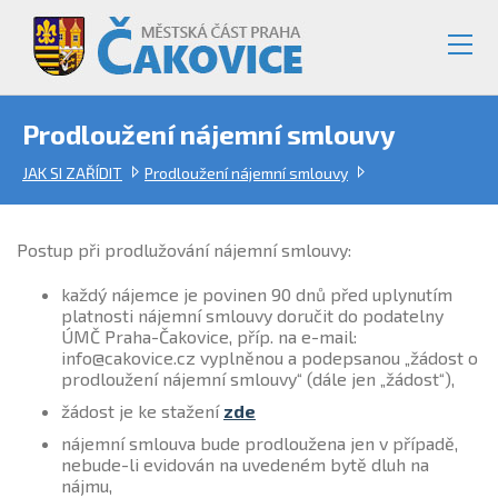
Prodloužení nájemní smlouvy
JAK SI ZAŘÍDIT
Prodloužení nájemní smlouvy
Postup při prodlužování nájemní smlouvy:
každý nájemce je povinen 90 dnů před uplynutím
platnosti nájemní smlouvy doručit do podatelny
ÚMČ Praha-Čakovice, příp. na e-mail:
info@cakovice.cz vyplněnou a podepsanou „žádost o
prodloužení nájemní smlouvy“ (dále jen „žádost“),
žádost je ke stažení
zde
nájemní smlouva bude prodloužena jen v případě,
nebude-li evidován na uvedeném bytě dluh na
nájmu,