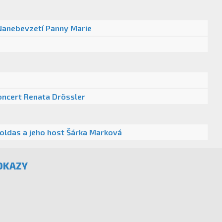
Nanebevzetí Panny Marie
6
koncert Renata Drössler
moldas a jeho host Šárka Marková
DKAZY