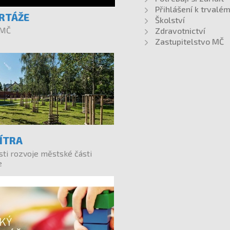
Přihlášení k trvalé
RTÁŽE
Školství
 MČ
Zdravotnictví
Zastupitelstvo MČ
ZÍTRA
sti rozvoje městské části
e