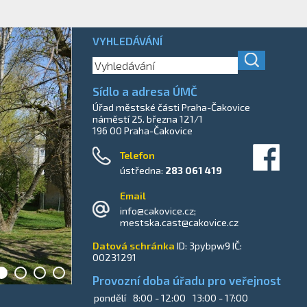
VYHLEDÁVÁNÍ
Sídlo a adresa ÚMČ
Úřad městské části Praha-Čakovice
náměstí 25. března 121/1
196 00 Praha-Čakovice
_
Telefon
ústředna:
283 061 419
Email
info@cakovice.cz;
mestska.cast@cakovice.cz
Datová schránka
ID: 3pybpw9 IČ:
00231291
Provozní doba úřadu pro veřejnost
pondělí
8:00 - 12:00
13:00 - 17:00