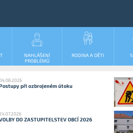
IT
NAHLÁŠENÍ
RODINA A DĚTI
S
PROBLÉMŮ
04.08.2026
Postupy při ozbrojeném útoku
24.07.2026
VOLBY DO ZASTUPITELSTEV OBCÍ 2026