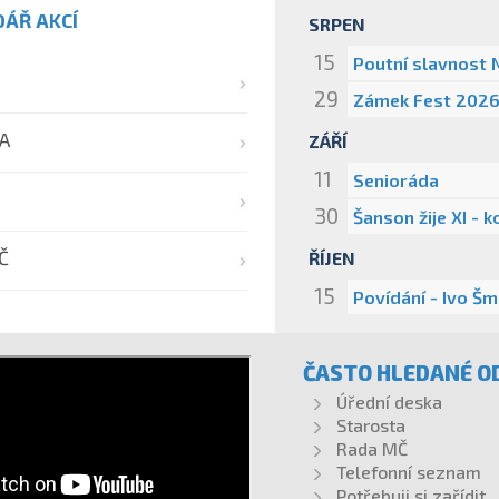
ÁŘ AKCÍ
SRPEN
15
Poutní slavnost 
29
Zámek Fest 202
A
ZÁŘÍ
11
Senioráda
30
Šanson žije XI - 
Č
ŘÍJEN
15
Povídání - Ivo Š
ČASTO HLEDANÉ O
Úřední deska
Starosta
Rada MČ
Telefonní seznam
Potřebuji si zařídit