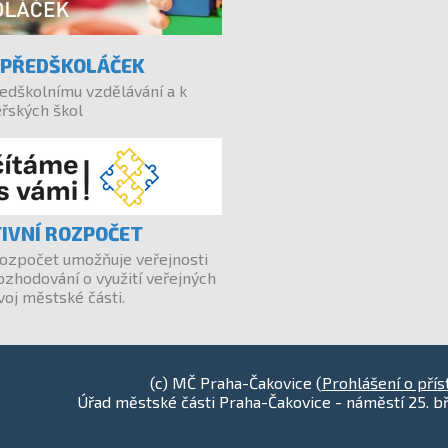
 PŘEDŠKOLÁČEK
edškolnímu vzdělávání a k
eřských škol
TIVNÍ ROZPOČET
 rozpočet umožňuje veřejnosti
ozhodování o využití veřejných
oj městské části.
(c) MČ Praha-Čakovice (
Prohlášení o přís
Úřad městské části Praha-Čakovice - náměstí 25. bř