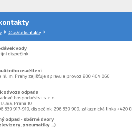
 kontakty
y
Důležité kontakty
odávek vody
ijní dispečink
uličního osvětlení
 hl. m. Prahy zajišťuje správu a provoz 800 404 060
í k odvozu odpadu
dové hospodářství, s. r. o.
1/38a, Praha 10
96 339 917-919, dispečink: 296 339 909, zákaznická linka +420 
ý odpad - sběrné dvory
elevizory, pneumatiky ...)