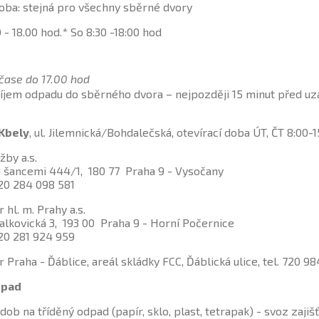
oba: stejná pro všechny sběrné dvory
 - 18.00 hod.* So 8:30 -18:00 hod
čase do 17.00 hod
říjem odpadu do sběrného dvora – nejpozději 15 minut před u
 Kbely
, ul. Jilemnická/Bohdalečská, otevírací doba ÚT, ČT 8:00-15
žby a.s.
d šancemi 444/1, 180 77 Praha 9 - Vysočany
420 284 098 581
 hl. m. Prahy a.s.
alkovická 3, 193 00 Praha 9 - Horní Počernice
420 281 924 959
 Praha - Ďáblice, areál skládky FCC, Ďáblická ulice, tel. 720 98
dpad
dob na tříděný odpad (papír, sklo, plast, tetrapak) - svoz zajiš