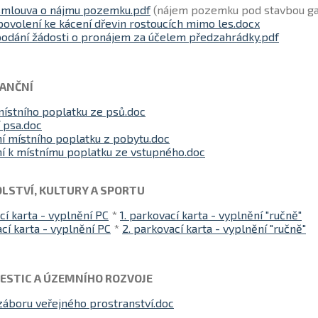
smlouva o nájmu pozemku.pdf
(nájem pozemku pod stavbou ga
povolení ke kácení dřevin rostoucích mimo les.docx
podání žádosti o pronájem za účelem předzahrádky.pdf
NANČNÍ
místního poplatku ze psů.doc
 psa.doc
í místního poplatku z pobytu.doc
í k místnímu poplatku ze vstupného.doc
LSTVÍ, KULTURY A SPORTU
cí karta - vyplnění PC
*
1. parkovací karta - vyplnění "ručně"
cí karta - vyplnění PC
*
2. parkovací karta - vyplnění "ručně"
ESTIC A ÚZEMNÍHO ROZVOJE
záboru veřejného prostranství.doc