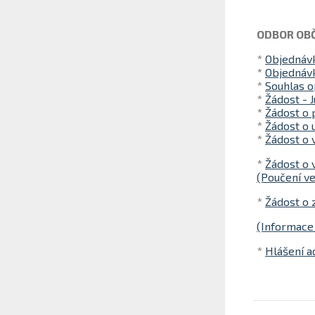
ODBOR OB
*
Objednávk
*
Objednávk
*
Souhlas o
*
Žádost - J
*
Žádost o 
*
Žádost o 
*
Žádost o 
*
Žádost o 
(Poučení ve
*
Žádost o 
(Informace 
*
Hlášení a