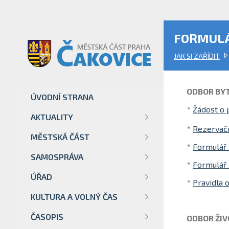
FORMULÁ
JAK SI ZAŘÍDIT
ODBOR BY
ÚVODNÍ STRANA
*
Žádost o 
AKTUALITY
*
Rezervačn
MĚSTSKÁ ČÁST
*
Formulář 
SAMOSPRÁVA
*
Formulář 
ÚŘAD
*
Pravidla 
KULTURA A VOLNÝ ČAS
ČASOPIS
ODBOR ŽIV