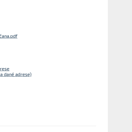
čana.pdf
drese
na dané adrese)