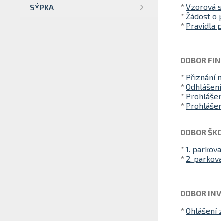
*
Vzorová 
SÝPKA
*
Žádost o 
*
Pravidla 
ODBOR FI
*
Přiznání 
*
Odhlášení
*
Prohlášen
*
Prohlášen
ODBOR ŠKO
*
1. parkova
*
2. parkova
ODBOR INV
*
Ohlášení 