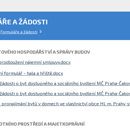
ŘE A ŽÁDOSTI
Formuláře a žádosti
TOVÉHO HOSPODÁŘSTVÍ A SPRÁVY BUDOV
prodloužení nájemní smlouvy.docx
í formulář - hala a hřiště.docx
žádosti o byt dostupného a sociálního bydlení MČ Praha-Čako
žádosti o byt dostupného a sociálního bydlení MČ Praha-Čako
o pronajímání bytů v domech ve vlastnictví obce Hl. m. Prahy,
OTNÍHO PROSTŘEDÍ A MAJETKOPRÁVNÍ