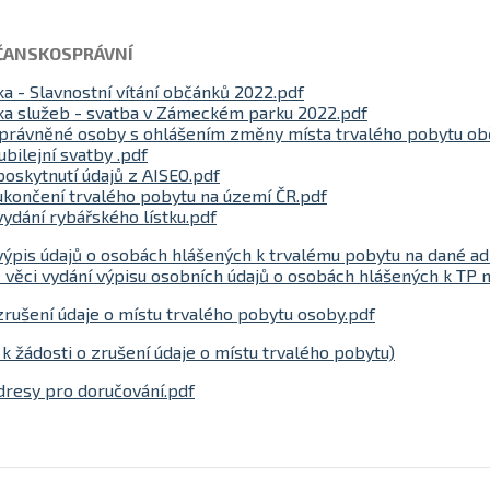
ČANSKOSPRÁVNÍ
a - Slavnostní vítání občánků 2022.pdf
a služeb - svatba v Zámeckém parku 2022.pdf
právněné osoby s ohlášením změny místa trvalého pobytu ob
ubilejní svatby .pdf
poskytnutí údajů z AISEO.pdf
ukončení trvalého pobytu na území ČR.pdf
vydání rybářského lístku.pdf
výpis údajů o osobách hlášených k trvalému pobytu na dané a
 věci vydání výpisu osobních údajů o osobách hlášených k TP 
zrušení údaje o místu trvalého pobytu osoby.pdf
k žádosti o zrušení údaje o místu trvalého pobytu)
dresy pro doručování.pdf