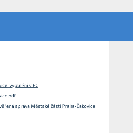
vice_vyplnění v PC
vice.pdf
 svěřená správa Městské části Praha-Čakovice