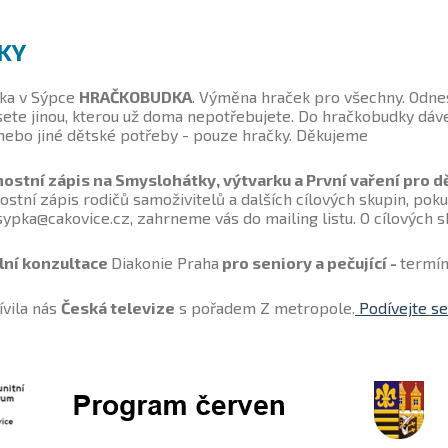
KY
ka v Sýpce
HRAČKOBUDKA
. Výměna hraček pro všechny. Odnest
sete jinou, kterou už doma nepotřebujete. Do hračkobudky dávej
nebo jiné dětské potřeby - pouze hračky. Děkujeme
ostní zápis na Smyslohátky, výtvarku a První vaření pro dě
ostní zápis rodičů samoživitelů a dalších cílových skupin, po
 sypka@cakovice.cz, zahrneme vás do mailing listu. O cílových 
lní konzultace
Diakonie Praha
pro seniory a pečující -
termín
ívila nás
Česká televize
s pořadem Z metropole.
Podívejte se