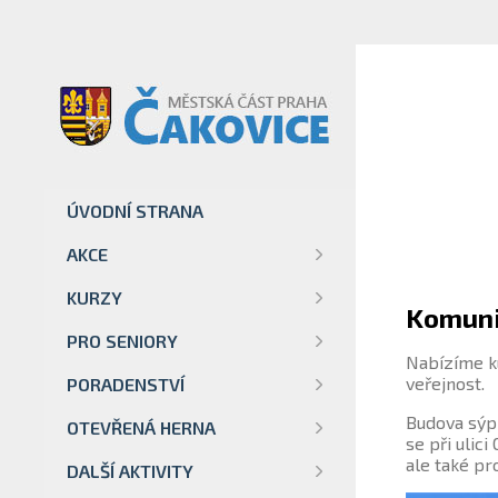
ÚVODNÍ STRANA
AKCE
KURZY
Komuni
PRO SENIORY
Nabízíme ku
veřejnost.
PORADENSTVÍ
Budova sýpk
OTEVŘENÁ HERNA
se při ulic
ale také pr
DALŠÍ AKTIVITY