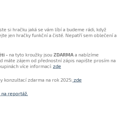
e si hračku jaká se vám líbí a budeme rádi, když
te jen hračky funkční a čisté. Nepatří sem oblečení a
ti -
na tyto kroužky jsou
ZDARMA
a nabízíme
kud máte zájem od přednostní zápis napište prosím na
skupinách více informací:
zde
y konzultací zdarma na rok 2025:
zde
 na reportáž.