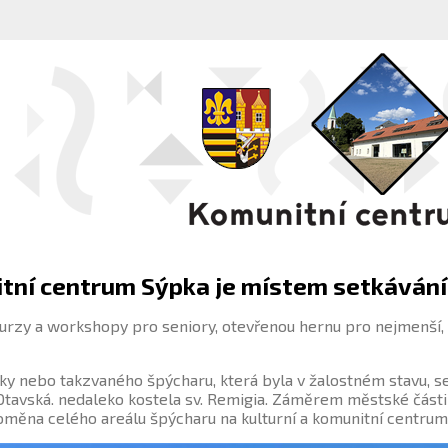
tní centrum Sýpka je místem setkávání,
rzy a workshopy pro seniory, otevřenou hernu pro nejmenší, k
y nebo takzvaného špýcharu, která byla v žalostném stavu, s
i Otavská. nedaleko kostela sv. Remigia. Záměrem městské části
oměna celého areálu špýcharu na kulturní a komunitní centrum