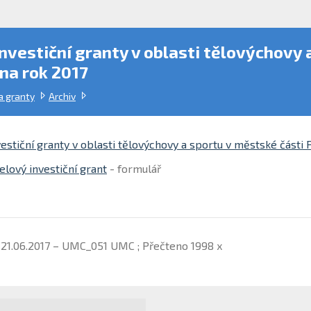
nvestiční granty v oblasti tělovýchovy 
na rok 2017
a granty
Archiv
estiční granty v oblasti tělovýchovy a sportu v městské části
elový investiční grant
- formulář
 21.06.2017 – UMC_051 UMC ; Přečteno 1998 x