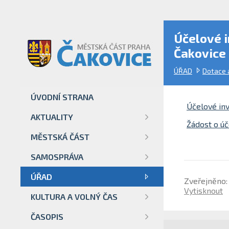
Účelové i
Čakovice 
ÚŘAD
Dotace 
ÚVODNÍ STRANA
Účelové inv
AKTUALITY
Žádost o úč
MĚSTSKÁ ČÁST
SAMOSPRÁVA
ÚŘAD
Zveřejněno:
Vytisknout
KULTURA A VOLNÝ ČAS
ČASOPIS