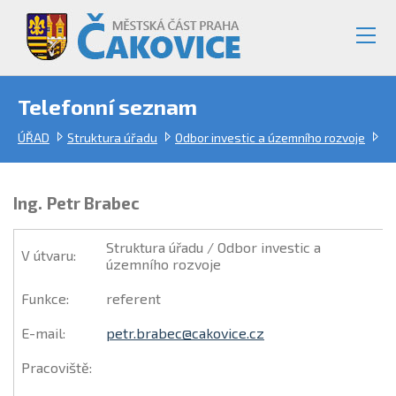
Telefonní seznam
ÚŘAD
Struktura úřadu
Odbor investic a územního rozvoje
Ing. Petr Brabec
Struktura úřadu / Odbor investic a
V útvaru
:
územního rozvoje
Funkce
:
referent
E-mail
:
petr.brabec@cakovice.cz
Pracoviště
: