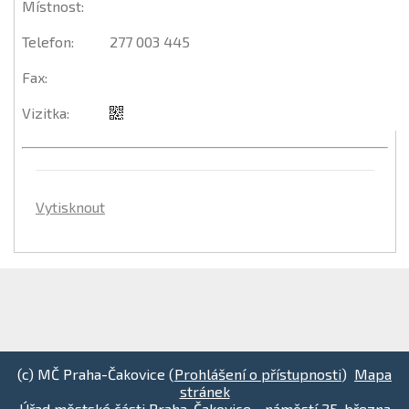
Místnost
:
Telefon
:
277 003 445
Fax
:
Vizitka
:
Vytisknout
(c) MČ Praha-Čakovice (
Prohlášení o přístupnosti
)
Mapa
stránek
Úřad městské části Praha-Čakovice - náměstí 25. března