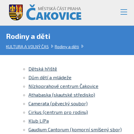
Rodiny a děti
KULTURA A VOLNÝ ČAS
Rodiny a děti
Dětská hřiště
Dům dětí a mládeže
Nízkoprahové centrum Čakovice
Athabaska (skautské středisko)
Camerata (pěvecký soubor)
Cirkus (centrum pro rodinu)
Klub LíPa
Gaudium Cantorum (komorní smíšený sbor)