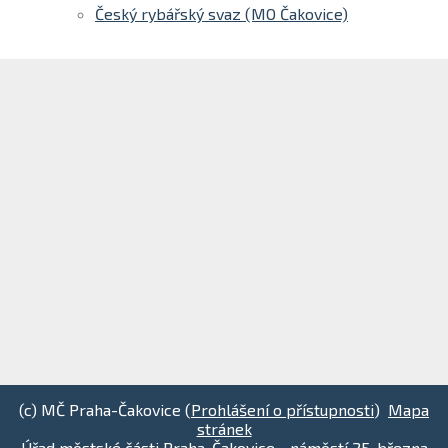
Český rybářský svaz (MO Čakovice)
(c) MČ Praha-Čakovice (
Prohlášení o přístupnosti
)
Mapa
stránek
Úřad městské části Praha-Čakovice - náměstí 25. března