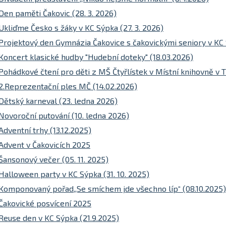
Den paměti Čakovic (28. 3. 2026)
Ukliďme Česko s žáky v KC Sýpka (27. 3. 2026)
Projektový den Gymnázia Čakovice s čakovickými seniory v KC 
Koncert klasické hudby "Hudební doteky" (18.03.2026)
Pohádkové čtení pro děti z MŠ Čtyřlístek v Místní knihovně v T
2.Reprezentační ples MČ (14.02.2026)
Dětský karneval (23. ledna 2026)
Novoroční putování (10. ledna 2026)
Adventní trhy (13.12.2025)
Advent v Čakovicích 2025
Šansonový večer (05. 11. 2025)
Halloween party v KC Sýpka (31. 10. 2025)
Komponovaný pořad,,Se smíchem jde všechno líp“ (08.10.2025)
Čakovické posvícení 2025
Reuse den v KC Sýpka (21.9.2025)