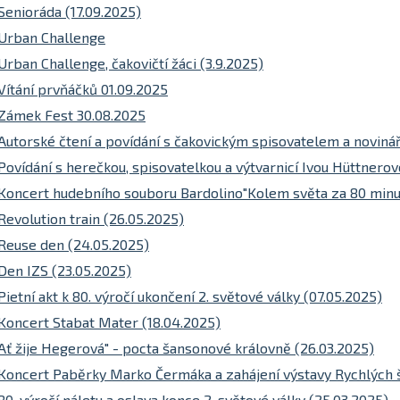
Senioráda (17.09.2025)
Urban Challenge
Urban Challenge, čakovičtí žáci (3.9.2025)
Vítání prvňáčků 01.09.2025
Zámek Fest 30.08.2025
Autorské čtení a povídání s čakovickým spisovatelem a novin
Povídání s herečkou, spisovatelkou a výtvarnicí Ivou Hüttnerov
Koncert hudebního souboru Bardolino"Kolem světa za 80 minut
Revolution train (26.05.2025)
Reuse den (24.05.2025)
Den IZS (23.05.2025)
Pietní akt k 80. výročí ukončení 2. světové války (07.05.2025)
Koncert Stabat Mater (18.04.2025)
Ať žije Hegerová" - pocta šansonové královně (26.03.2025)
Koncert Paběrky Marko Čermáka a zahájení výstavy Rychlých š
80. výročí náletu a oslava konce 2. světové války (25.03.2025)