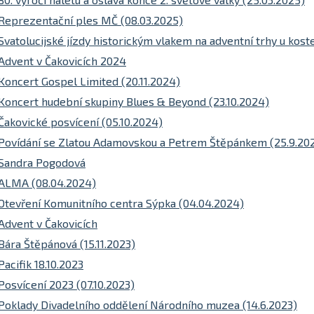
Reprezentační ples MČ (08.03.2025)
Svatolucijské jízdy historickým vlakem na adventní trhy u koste
Advent v Čakovicích 2024
Koncert Gospel Limited (20.11.2024)
Koncert hudební skupiny Blues & Beyond (23.10.2024)
Čakovické posvícení (05.10.2024)
Povídání se Zlatou Adamovskou a Petrem Štěpánkem (25.9.20
Sandra Pogodová
ALMA (08.04.2024)
Otevření Komunitního centra Sýpka (04.04.2024)
Advent v Čakovicích
Bára Štěpánová (15.11.2023)
Pacifik 18.10.2023
Posvícení 2023 (07.10.2023)
Poklady Divadelního oddělení Národního muzea (14.6.2023)