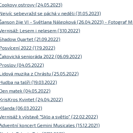
Cookovy ostrovy (24.05.2023)
Nejvíc sebevražd se páchá v neděli (31.05.2023)
Šanson žije VI - Světlana Nálepková (26.04.2023) - Fotograf M
Vernisáž: Lesem i nelesem (3.10.2022)
Shadow Quartet (21.09.2022)
Posvícení 2022 (17.9.2022)
Čakovická senioráda 2022 (06.09.2022)
Proslov (04.05.2022)
Lidová muzika z Chrástu (25.05.2022)
Hudba na talíři (19.03.2022)
Den matek (04.05.2022)
KrisKros Kvintet (24.04.2022)
Kšanda (06.03.2022)
Vernisáž k výstavě "Sklo a světlo" (22.02.2022)
Adventní koncert Gemini Musicales (15.12.2021)