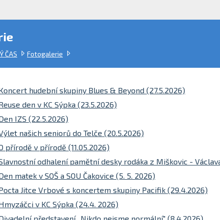
rie
Ý ČAS
Fotogalerie
Koncert hudební skupiny Blues & Beyond (27.5.2026)
Reuse den v KC Sýpka (23.5.2026)
Den IZS (22.5.2026)
Výlet našich seniorů do Telče (20.5.2026)
O přírodě v přírodě (11.05.2026)
Slavnostní odhalení pamětní desky rodáka z Miškovic - Václava
Den matek v SOŠ a SOU Čakovice (5. 5. 2026)
Pocta Jitce Vrbové s koncertem skupiny Pacifik (29.4.2026)
Hmyzáčci v KC Sýpka (24.4. 2026)
Divadelní představení ,,Nikdo nejsme normální" (8.4.2026)