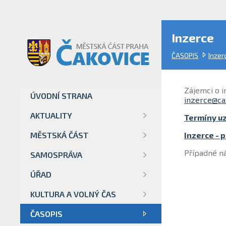
Inzerce
ČASOPIS
Inzer
Zájemci o 
ÚVODNÍ STRANA
inzerce@ca
AKTUALITY
Termíny u
MĚSTSKÁ ČÁST
Inzerce - 
Případné ná
SAMOSPRÁVA
ÚŘAD
KULTURA A VOLNÝ ČAS
ČASOPIS