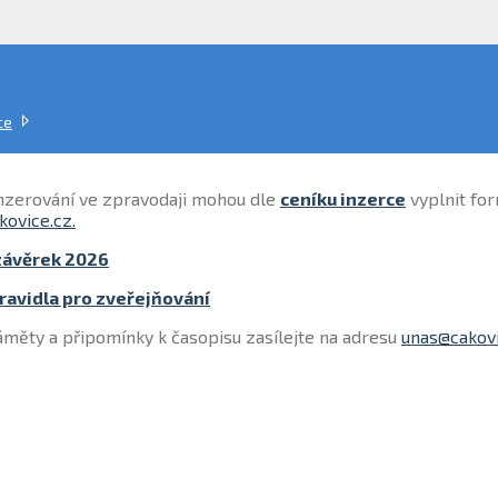
ce
inzerování ve zpravodaji mohou dle
ceníku inzerce
vyplnit fo
kovice.cz.
závěrek 2026
pravidla pro zveřejňování
měty a připomínky k časopisu zasílejte na adresu
unas@cakovi