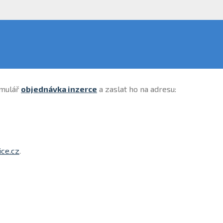
rmulář
objednávka inzerce
a zaslat ho na adresu:
ce.cz
.