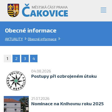
Obecné informace
AKTUALITY
Obecné informace
1
2
3
4
04.08.2026
Postupy při ozbrojeném útoku
21.07.2026
Nominace na Knihovnu roku 2025