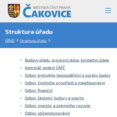
Struktura úřadu
ÚŘAD
Struktura úřadu
Budovy úřadu, provozní doba, kontaktní údaje
Kancelář vedení ÚMČ
Odbor bytového hospodářství a správy budov
Odbor životního prostředí a majetkoprávní
Odbor finanční
Odbor školství, kultury a sportu
Odbor investic a územního rozvoje
Odbor občanskosprávní