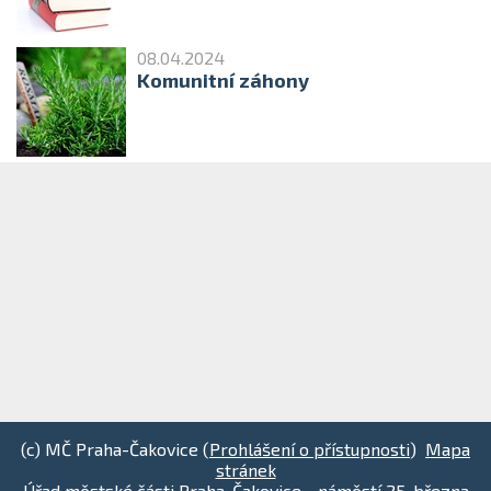
08.04.2024
Komunitní záhony
(c) MČ Praha-Čakovice (
Prohlášení o přístupnosti
)
Mapa
stránek
Úřad městské části Praha-Čakovice - náměstí 25. března