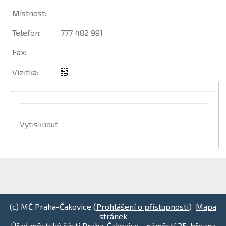
Místnost
:
Telefon
:
777 482 991
Fax
:
Vizitka
:
Vytisknout
(c) MČ Praha-Čakovice (
Prohlášení o přístupnosti
)
Mapa
stránek
Úřad městské části Praha-Čakovice - náměstí 25. března