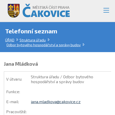
Telefonní seznam
ÚŘAD
Struktura úřadu
Odbor bytového hospodářství a správy budov
Jana Mládková
Struktura úřadu / Odbor bytového
V útvaru
:
hospodářství a správy budov
Funkce
:
E-mail
:
jana.mladkova@cakovice.cz
Pracoviště
: