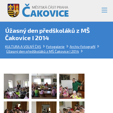
Úžasný den předškoláků z MŠ
Čakovice I 2014
KULTURA A VOLNÝ ČAS
Fotogalerie
Archiv fotografií
Úžasný den předškoláků z MŠ Čakovice I 2014