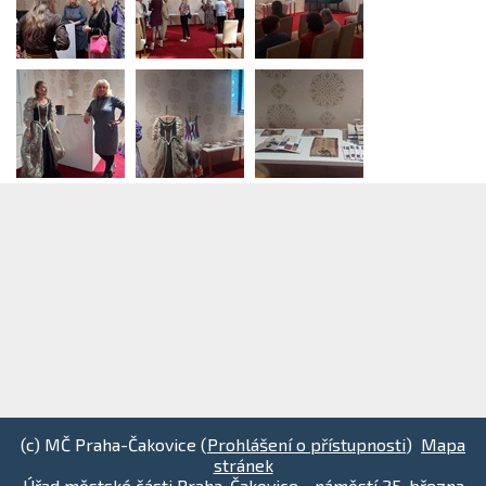
(c) MČ Praha-Čakovice (
Prohlášení o přístupnosti
)
Mapa
stránek
Úřad městské části Praha-Čakovice - náměstí 25. března