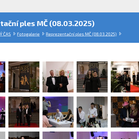
tační ples MČ (08.03.2025)
Ý ČAS
Fotogalerie
Reprezentační ples MČ (08.03.2025)