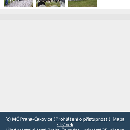
(c) MČ Praha-Čakovice (
Prohlášení o přístupnosti
)
Mapa
stránek
Úřad městské části Praha-Čakovice - náměstí 25. března