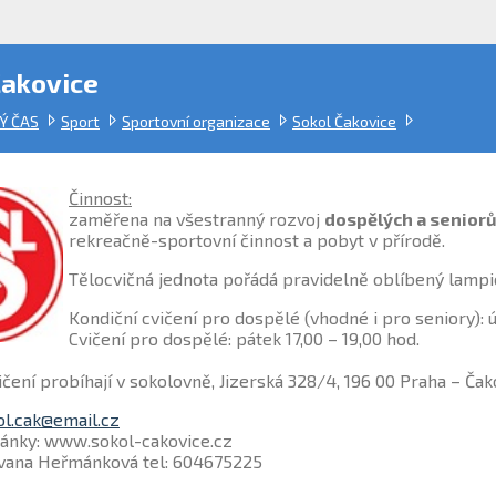
Čakovice
Ý ČAS
Sport
Sportovní organizace
Sokol Čakovice
Činnost:
zaměřena na všestranný rozvoj
dospělých a seniorů,
rekreačně-sportovní činnost a pobyt v přírodě.
Tělocvičná jednota pořádá pravidelně oblíbený lampi
Kondiční cvičení pro dospělé (vhodné i pro seniory): út
Cvičení pro dospělé: pátek 17,00 – 19,00 hod.
čení probíhají v sokolovně, Jizerská 328/4, 196 00 Praha – Čak
ol.cak@email.cz
ánky: www.sokol-cakovice.cz
 Ivana Heřmánková tel: 604675225