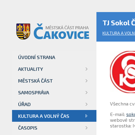
TJ Sokol 
KULTURA A VOLN
ÚVODNÍ STRANA
AKTUALITY
MĚSTSKÁ ČÁST
SAMOSPRÁVA
Všechna cvi
ÚŘAD
E-mail:
sok
KULTURA A VOLNÝ ČAS
webové str
starostka:
ČASOPIS