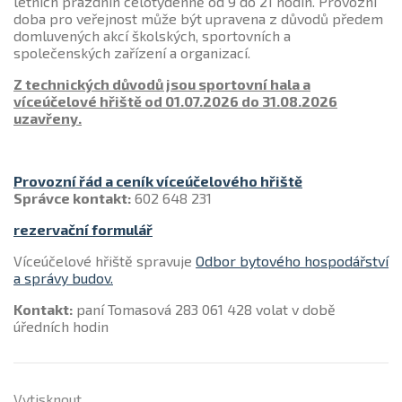
letních prázdnin celotýdenně od 9 do 21 hodin. Provozní
doba pro veřejnost může být upravena z důvodů předem
domluvených akcí školských, sportovních a
společenských zařízení a organizací.
Z technických důvodů jsou sportovní hala a
víceúčelové hřiště od 01.07.2026 do 31.08.2026
uzavřeny.
Provozní řád a ceník víceúčelového hřiště
Správce kontakt
:
602 648 231
rezervační formulář
Víceúčelové hřiště spravuje
Odbor bytového hospodářství
a správy budov.
Kontakt:
paní Tomasová 283 061 428 volat v době
úředních hodin
Vytisknout