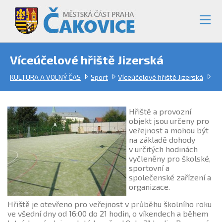
Víceúčelové hřiště Jizerská
KULTURA A VOLNÝ ČAS
Sport
Víceúčelové hřiště Jizerská
Hřiště a provozní
objekt jsou určeny pro
veřejnost a mohou být
na základě dohody
v určitých hodinách
vyčleněny pro školské,
sportovní a
společenské zařízení a
organizace.
Hřiště je otevřeno pro veřejnost v průběhu školního roku
ve všední dny od 16:00 do 21 hodin, o víkendech a během