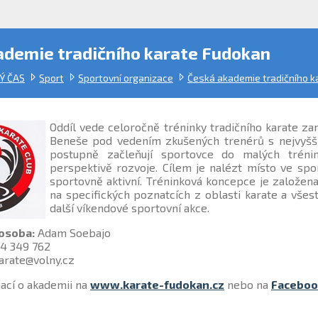
ademie tradičního karate Fudokan
Ý ČAS
Sport
Sportovní organizace
Česká akademie tradičního k
Oddíl vede celoročně tréninky tradičního karate zam
Beneše pod vedením zkušených trenérů s nejvyšší 
postupně začleňují sportovce do malých trénin
perspektivě rozvoje. Cílem je nalézt místo ve spo
sportovně aktivní. Tréninková koncepce je založena
na specifických poznatcích z oblasti karate a všest
další víkendové sportovní akce.
osoba:
Adam Soebajo
4 349 762
arate@volny.cz
ací o akademii na
www.karate-fudokan.cz
nebo na
Faceboo