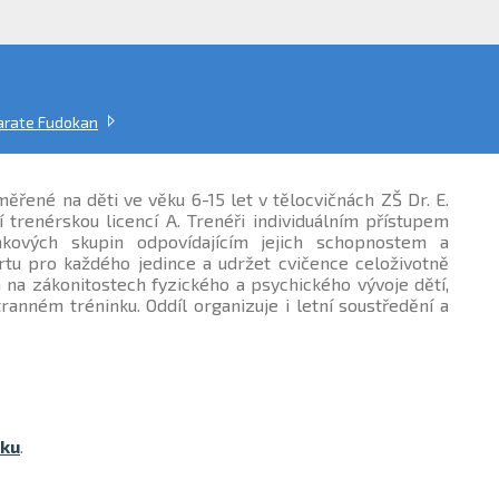
arate Fudokan
ěřené na děti ve věku 6-15 let v tělocvičnách ZŠ Dr. E.
trenérskou licencí A. Trenéři individuálním přístupem
kových skupin odpovídajícím jejich schopnostem a
rtu pro každého jedince a udržet cvičence celoživotně
 na zákonitostech fyzického a psychického vývoje dětí,
ranném tréninku. Oddíl organizuje i letní soustředění a
ku
.