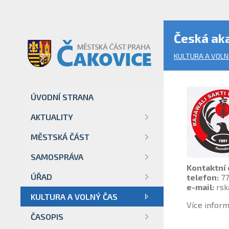
Česká ak
KULTURA A VOLN
ÚVODNÍ STRANA
AKTUALITY
MĚSTSKÁ ČÁST
SAMOSPRÁVA
Kontaktní 
ÚŘAD
telefon:
77
e-mail:
rsk
KULTURA A VOLNÝ ČAS
Více inform
ČASOPIS