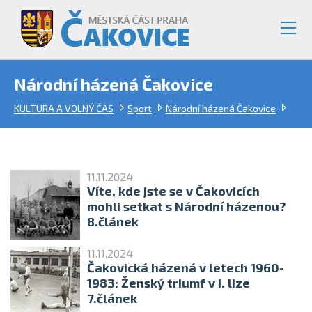
Národní házená Čakovice
KULTURA A VOLNÝ ČAS
Sport
Národní házená Čakovice
11.11.2024
Víte, kde jste se v Čakovicích
mohli setkat s Národní házenou?
8.článek
11.11.2024
Čakovická házená v letech 1960-
1983: Ženský triumf v I. lize
7.článek