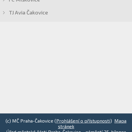
TJ Avia Čakovice
(c) MČ Praha-Čakovice (
Prohlášení o přístupnosti
)
Mapa
stránek
Úřad městské části Praha-Čakovice - náměstí 25. března