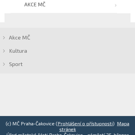
AKCE MČ
Akce MČ
Kultura
Sport
(c) MČ Praha-Čakovice (
Prohlášení o přístupnosti
)
Mapa
stránek
Úřad městské části Praha-Čakovice - náměstí 25. března