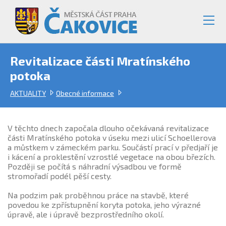
Revitalizace části Mratínského
potoka
AKTUALITY
Obecné informace
V těchto dnech započala dlouho očekávaná revitalizace
části Mratínského potoka v úseku mezi ulicí Schoellerova
a můstkem v zámeckém parku. Součástí prací v předjaří je
i kácení a proklestění vzrostlé vegetace na obou březích.
Později se počítá s náhradní výsadbou ve formě
stromořadí podél pěší cesty.
Na podzim pak proběhnou práce na stavbě, které
povedou ke zpřístupnění koryta potoka, jeho výrazné
úpravě, ale i úpravě bezprostředního okolí.