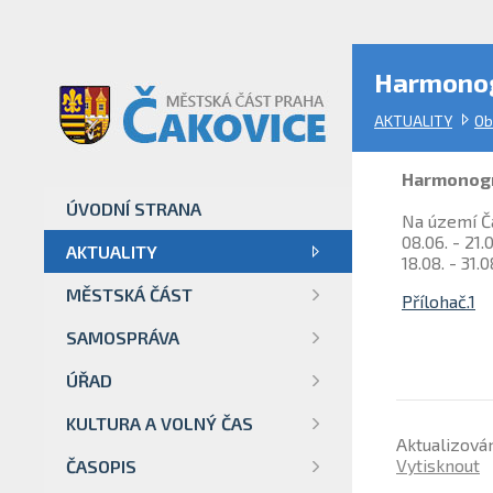
Harmonog
AKTUALITY
Ob
Harmonogr
ÚVODNÍ STRANA
Na území Č
08.06. - 21
AKTUALITY
18.08. - 31.
MĚSTSKÁ ČÁST
Přílohač.1
SAMOSPRÁVA
ÚŘAD
KULTURA A VOLNÝ ČAS
Aktualizová
Vytisknout
ČASOPIS