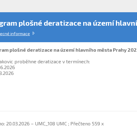
ram plošné deratizace na území hlavn
ecné informace
am plošné deratizace na území hlavního města Prahy 20
akovic proběhne deratizace v termínech:
.06.2026
08.2026
no: 20.03.2026 – UMC_108 UMC ; Přečteno 559 x