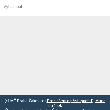
Vytisknout
(c) MČ Praha-Čakovice (
Prohlášení o přístupnosti
)
Mapa
stránek
Úřad městské části Praha-Čakovice - náměstí 25. března