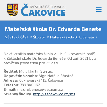
Mateřská škola Dr. Edvarda Beneše
MĚSTSKÁ ČÁST
Školství
Mateřská škola Dr. E. Beneše
Nově vzniklá mateřská škola v ulici Cukrovarská patří
k Základní škole Dr. Edvarda Beneše. Od září 2021 byla
otevřena jedna třída pro 25 dětí.
Ředitel:
Mgr. Martin Střelec
Odpovědná osoba:
Mgr. Natália Šťastná
Adresa:
Cukrovarská 115, Čakovice
Telefon:
739 340 162
E-mail:
ms.drebenese@seznam.cz
Stránky školky:
http://zscakovice.cz/ms