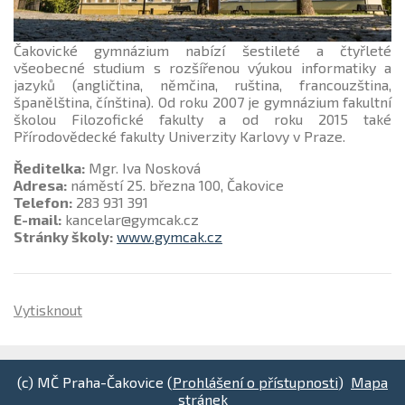
Čakovické gymnázium nabízí šestileté a čtyřleté
všeobecné studium s rozšířenou výukou informatiky a
jazyků (angličtina, němčina, ruština, francouzština,
španělština, čínština). Od roku 2007 je gymnázium fakultní
školou Filozofické fakulty a od roku 2015 také
Přírodovědecké fakulty Univerzity Karlovy v Praze.
Ředitelka:
Mgr. Iva Nosková
Adresa:
náměstí 25. března 100, Čakovice
Telefon:
283 931 391
E-mail:
kancelar@gymcak.cz
Stránky školy:
www.gymcak.cz
Vytisknout
(c) MČ Praha-Čakovice (
Prohlášení o přístupnosti
)
Mapa
stránek