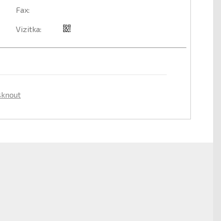
Fax
:
Vizitka
:
sknout