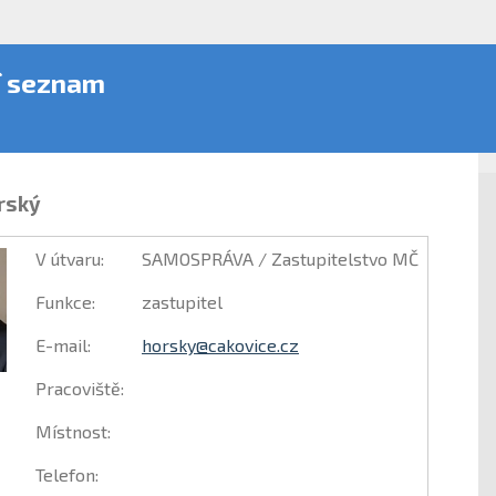
í seznam
rský
V útvaru
:
SAMOSPRÁVA / Zastupitelstvo MČ
Funkce
:
zastupitel
E-mail
:
horsky@cakovice.cz
Pracoviště
:
Místnost
:
Telefon
: