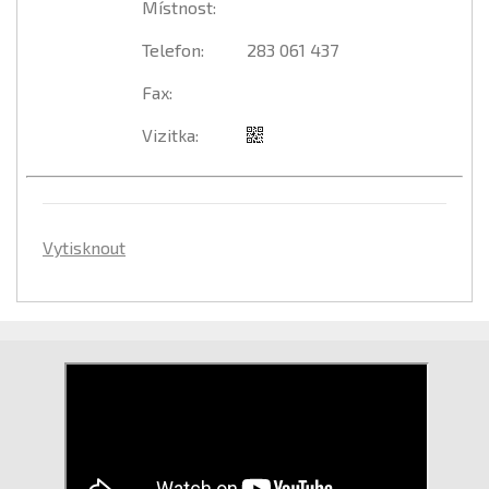
Místnost
:
Telefon
:
283 061 437
Fax
:
Vizitka
:
Vytisknout