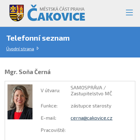
Telefonní seznam
Úvodní strana
Mgr. Soňa Černá
SAMOSPRÁVA /
V útvaru
:
Zastupitelstvo MČ
Funkce
:
zástupce starosty
E-mail
:
cerna@cakovice.cz
Pracoviště
: