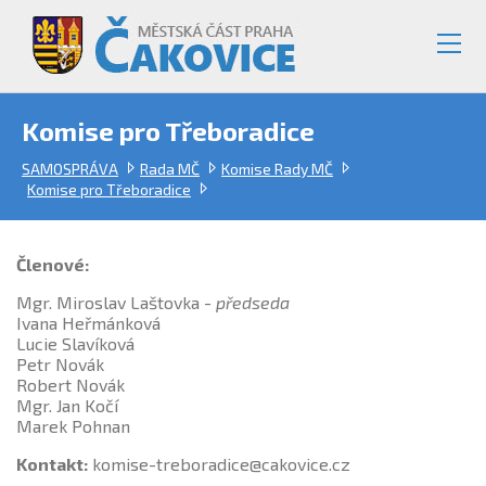
Komise pro Třeboradice
SAMOSPRÁVA
Rada MČ
Komise Rady MČ
Komise pro Třeboradice
Členové:
Mgr. Miroslav Laštovka -
předseda
Ivana Heřmánková
Lucie Slavíková
Petr Novák
Robert Novák
Mgr. Jan Kočí
Marek Pohnan
Kontakt:
komise-treboradice@cakovice.cz