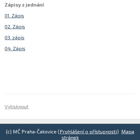
Zápisy z jednání
01. Zápis
02. Zápis
03. zápis
04. Zápis
Vytisknout
(c) MČ Praha-Čakovice (
Prohlášení o přístupnosti
)
Mapa
stránek