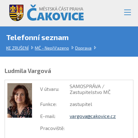
Telefonní seznam
KE ZRUŠENÍ
MČ - Nepřiřazeno
Doprava
Ludmila Vargová
SAMOSPRÁVA /
V útvaru
:
Zastupitelstvo MČ
Funkce
:
zastupitel
E-mail
:
vargova@cakovice.cz
Pracoviště
: