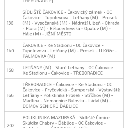
TŘEBORADICE}
SÍDLIŠTĚ ČAKOVICE - Čakovický zámek - OC
Čakovice - Tupolevova - Letňany (M) - Prosek
136
(M) - Vysočanská (M) - Nádraží Libeň - Ohrada
- Flora (M) - Bělocerkevská - Opatov (M) -
Háje (M) - JIŽNÍ MĚSTO
ČAKOVICE - Ke Stadionu - OC Čakovice -
140
Tupolevova - Letňany (M) - Prosek - U Kříže -
PALMOVKA (M)
LETŇANY (M) - Staré Letňany - OC Čakovice -
158
Ke Stadionu - Čakovice - TŘEBORADICE
TŘEBORADICE - Čakovice - Ke Stadionu - OC
Čakovice - Fryčovická - Šumperská - Výstaviště
166
Letňany - Poliklinika Prosek - Střížkov (M) -
Madlina - Nemocnice Bulovka - Ládví (M) -
DOMOV SENIORŮ ĎÁBLICE
POLIKLINIKA MAZURSKÁ - Sídliště Čimice -
Skládka Chabry - Ďáblice - OC Čakovice -
202