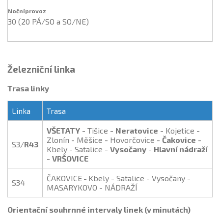
30 (20 PÁ/SO a SO/NE)
Železniční linka
Trasa linky
Linka
Trasa
VŠETATY
- Tišice -
Neratovice
- Kojetice -
Zlonín - Měšice - Hovorčovice -
Čakovice
-
S3/
R43
Kbely - Satalice -
Vysočany
-
Hlavní nádraží
-
VRŠOVICE
ČAKOVICE
-
Kbely - Satalice - Vysočany -
S34
MASARYKOVO - NÁDRAŽÍ
Orientační souhrnné intervaly linek (v minutách)