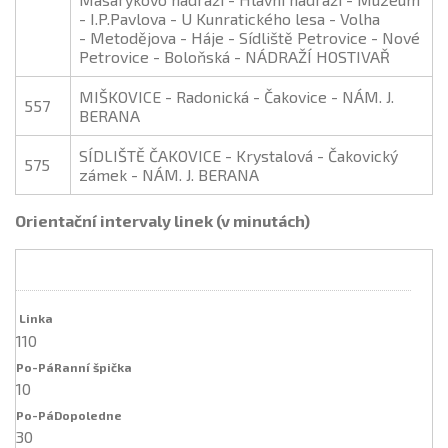
- I.P.Pavlova - U Kunratického lesa - Volha
- Metodějova - Háje - Sídliště Petrovice - Nové
Petrovice - Boloňská - NÁDRAŽÍ HOSTIVAŘ
MIŠKOVICE - Radonická - Čakovice - NÁM. J.
557
BERANA
SÍDLIŠTĚ ČAKOVICE - Krystalová - Čakovický
575
zámek - NÁM. J. BERANA
Orientační intervaly linek (v minutách)
110
10
30