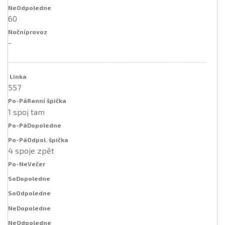
60
-
557
1 spoj tam
4 spoje zpět