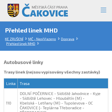
Přehled linek MHD
KE ZRUŠENÍ
MČ - Nepřiřazeno
Doprava
Přehled linek MHD
Autobusové linky
Trasy linek (nejsou vypisovány všechny zastávky)
Linka
Trasa
DOLNÍ POČERNICE - Sídliště Jahodnice - Kyje
- Sídliště Lehovec - Hloubětín (M) -
110
Kbelská - Letňany (M) - Tupolevova - OC
ČAKOVICE {- Teplárna Třeboradice -