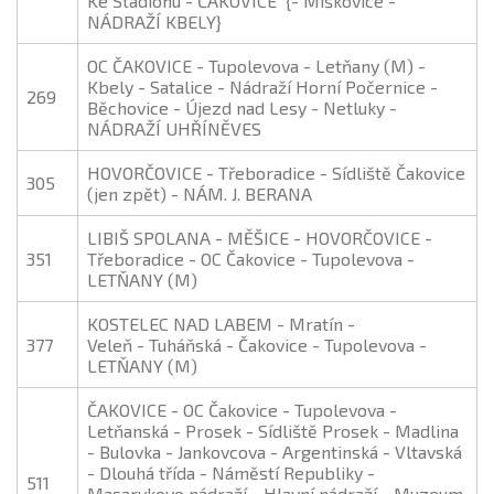
Ke Stadionu - ČAKOVICE {- Miškovice -
NÁDRAŽÍ KBELY}
OC ČAKOVICE - Tupolevova - Letňany (M) -
Kbely - Satalice - Nádraží Horní Počernice -
269
Běchovice - Újezd nad Lesy - Netluky -
NÁDRAŽÍ UHŘÍNĚVES
HOVORČOVICE - Třeboradice - Sídliště Čakovice
305
(jen zpět) - NÁM. J. BERANA
LIBIŠ SPOLANA - MĚŠICE - HOVORČOVICE -
351
Třeboradice - OC Čakovice - Tupolevova -
LETŇANY (M)
KOSTELEC NAD LABEM - Mratín -
377
Veleň - Tuháňská - Čakovice - Tupolevova -
LETŇANY (M)
ČAKOVICE - OC Čakovice - Tupolevova -
Letňanská - Prosek - Sídliště Prosek - Madlina
- Bulovka - Jankovcova - Argentinská - Vltavská
- Dlouhá třída - Náměstí Republiky -
511
Masarykovo nádraží - Hlavní nádraží - Muzeum