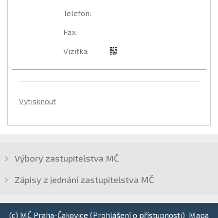
Telefon
:
Fax
:
Vizitka
:
Vytisknout
Výbory zastupitelstva MČ
Zápisy z jednání zastupitelstva MČ
(c) MČ Praha-Čakovice (
Prohlášení o přístupnosti
)
Mapa