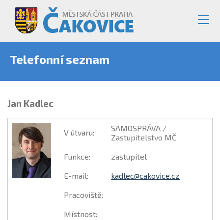
Telefonní seznam
Jan Kadlec
SAMOSPRÁVA /
V útvaru
:
Zastupitelstvo MČ
Funkce
:
zastupitel
E-mail
:
kadlec@cakovice.cz
Pracoviště
:
Místnost
: