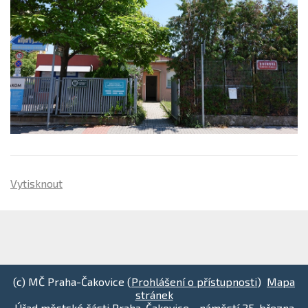
Vytisknout
(c) MČ Praha-Čakovice (
Prohlášení o přístupnosti
)
Mapa
stránek
Úřad městské části Praha-Čakovice - náměstí 25. března