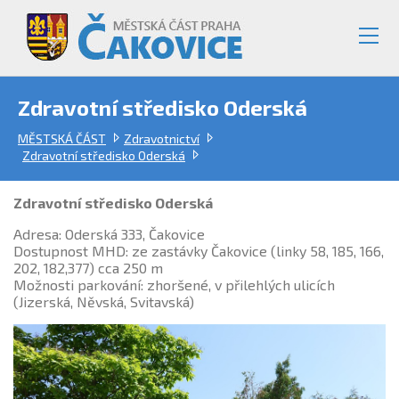
Zdravotní středisko Oderská
MĚSTSKÁ ČÁST
Zdravotnictví
Zdravotní středisko Oderská
Zdravotní středisko Oderská
Adresa: Oderská 333, Čakovice
Dostupnost MHD: ze zastávky Čakovice (linky 58, 185, 166,
202, 182,377) cca 250 m
Možnosti parkování: zhoršené, v přilehlých ulicích
(Jizerská, Něvská, Svitavská)