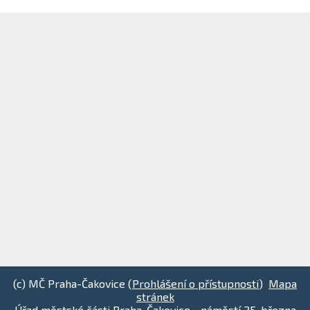
(c) MČ Praha-Čakovice (
Prohlášení o přístupnosti
)
Mapa
stránek
Úřad městské části Praha-Čakovice - náměstí 25. března