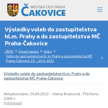
Výsledky voleb do zastupitelstva
hl.m. Prahy a do zastupitelstva MČ
Praha-Čakovice
ÚŘAD
Úřední deska
Volby
Volby do zastupitelstva hl. m. Prahy a zastupitelstva MČ
Praha-Čakovice 23. - 24.9. 2022
Výsledky voleb do zastupitelstva hl.m. Prahy a do
zastupitelstva MČ Praha-Čakovice
Aktualizováno: 24.09.2022 – Alena Brabcová ; Přečteno
2268 x
Vytisknout