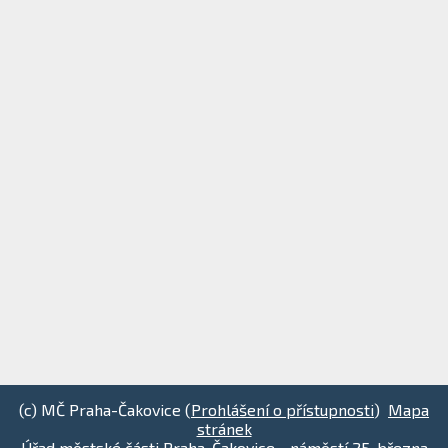
(c) MČ Praha-Čakovice (
Prohlášení o přístupnosti
)
Mapa
stránek
Úřad městské části Praha-Čakovice - náměstí 25. března