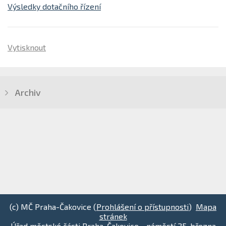
Výsledky dotačního řízení
Vytisknout
Archiv
(c) MČ Praha-Čakovice (
Prohlášení o přístupnosti
)
Mapa
stránek
Úřad městské části Praha-Čakovice - náměstí 25. března