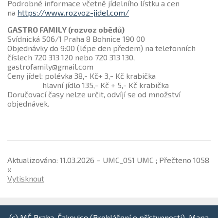
Podrobné informace včetně jídelního lístku a cen
na
https://www.rozvoz-jidel.com/
GASTRO FAMILY (rozvoz obědů)
Svídnická 506/1 Praha 8 Bohnice 190 00
Objednávky do 9:00 (lépe den předem) na telefonních
číslech 720 313 120 nebo 720 313 130,
gastrofamily@gmail.com
Ceny jídel: polévka 38,- Kč+ 3,- Kč krabička
hlavní jídlo 135,- Kč + 5,- Kč krabička
Doručovací časy nelze určit, odvíjí se od množství
objednávek.
Aktualizováno: 11.03.2026 – UMC_051 UMC ; Přečteno 1058
x
Vytisknout
(c) MČ Praha-Čakovice (
Prohlášení o přístupnosti
)
Mapa