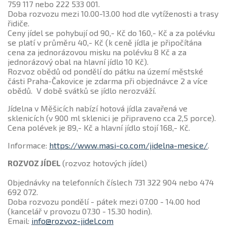
759 117 nebo 222 533 001.
Doba rozvozu mezi 10.00-13.00 hod dle vytíženosti a trasy
řidiče.
Ceny jídel se pohybují od 90,- Kč do 160,- Kč a za polévku
se platí v průměru 40,- Kč (k ceně jídla je připočítána
cena za jednorázovou misku na polévku 8 Kč a za
jednorázový obal na hlavní jídlo 10 Kč).
Rozvoz obědů od pondělí do pátku na území městské
části Praha-Čakovice je zdarma při objednávce 2 a více
obědů. V době svátků se jídlo nerozváží.
Jídelna v Měšicích nabízí hotová jídla zavařená ve
sklenicích (v 900 ml sklenici je připraveno cca 2,5 porce).
Cena polévek je 89,- Kč a hlavní jídlo stojí 168,- Kč.
Informace:
https://www.masi-co.com/jidelna-mesice/
.
ROZVOZ JÍDEL
(rozvoz hotových jídel)
Objednávky na telefonních číslech 731 322 904 nebo 474
692 072.
Doba rozvozu pondělí - pátek mezi 07.00 - 14.00 hod
(kancelář v provozu 07.30 - 15.30 hodin).
Email:
info@rozvoz-jidel.com