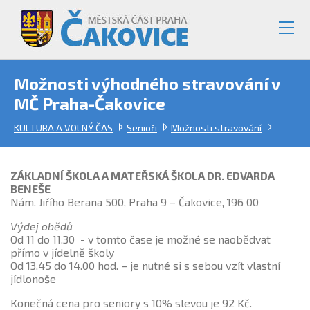
Možnosti výhodného stravování v
MČ Praha-Čakovice
KULTURA A VOLNÝ ČAS
Senioři
Možnosti stravování
ZÁKLADNÍ ŠKOLA A MATEŘSKÁ ŠKOLA DR. EDVARDA
BENEŠE
Nám. Jiřího Berana 500, Praha 9 – Čakovice, 196 00
Výdej obědů
Od 11 do 11.30 - v tomto čase je možné se naobědvat
přímo v jídelně školy
Od 13.45 do 14.00 hod. – je nutné si s sebou vzít vlastní
jídlonoše
Konečná cena pro seniory s 10% slevou je 92 Kč.