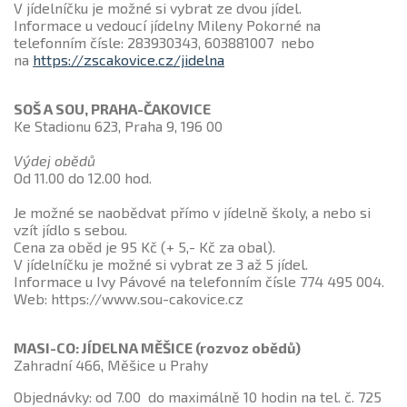
V jídelníčku je možné si vybrat ze dvou jídel.
Informace u vedoucí jídelny Mileny Pokorné na
telefonním čísle: 283930343, 603881007 nebo
na
https://zscakovice.cz/jidelna
SOŠ A SOU, PRAHA-ČAKOVICE
Ke Stadionu 623, Praha 9, 196 00
Výdej obědů
Od 11.00 do 12.00 hod.
Je možné se naobědvat přímo v jídelně školy, a nebo si
vzít jídlo s sebou.
Cena za oběd je 95 Kč (+ 5,- Kč za obal).
V jídelníčku je možné si vybrat ze 3 až 5 jídel.
Informace u Ivy Pávové na telefonním čísle 774 495 004.
Web: https://www.sou-cakovice.cz
MASI-CO: JÍDELNA MĚŠICE (rozvoz obědů)
Zahradní 466, Měšice u Prahy
Objednávky: od 7.00 do maximálně 10 hodin na tel. č. 725