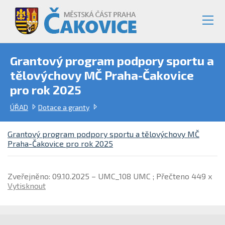
Grantový program podpory sportu a
tělovýchovy MČ Praha-Čakovice
pro rok 2025
ÚŘAD
Dotace a granty
Grantový program podpory sportu a tělovýchovy MČ
Praha-Čakovice pro rok 2025
Zveřejněno: 09.10.2025 – UMC_108 UMC ; Přečteno 449 x
Vytisknout