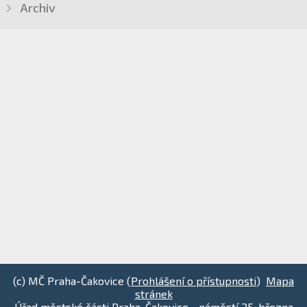
Archiv
(c) MČ Praha-Čakovice (
Prohlášení o přístupnosti
)
Mapa
stránek
Úřad městské části Praha-Čakovice - náměstí 25. března