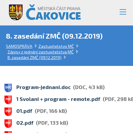
8. zasedání ZMČ (09.12.2019)
SAMOSPRÁVA
Zastupitelstvo MČ
Zápisy z jednání zastupitelstva MČ
8. zasedání ZMČ (09.12.2019)
Program-jednani.doc
(DOC, 43 kB)
1 Svolani + program - remote.pdf
(PDF, 298 k
01.pdf
(PDF, 166 kB)
02.pdf
(PDF, 133 kB)