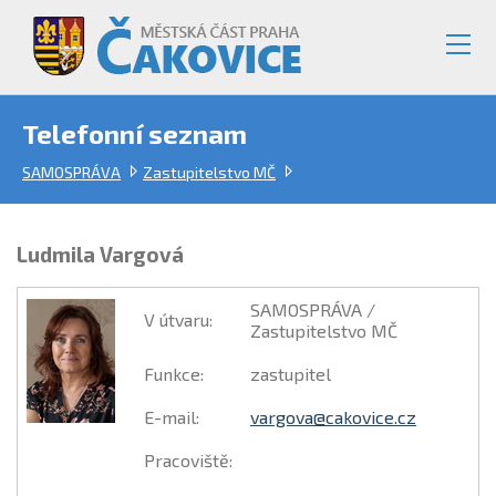
Telefonní seznam
SAMOSPRÁVA
Zastupitelstvo MČ
Ludmila Vargová
SAMOSPRÁVA /
V útvaru
:
Zastupitelstvo MČ
Funkce
:
zastupitel
E-mail
:
vargova@cakovice.cz
Pracoviště
: