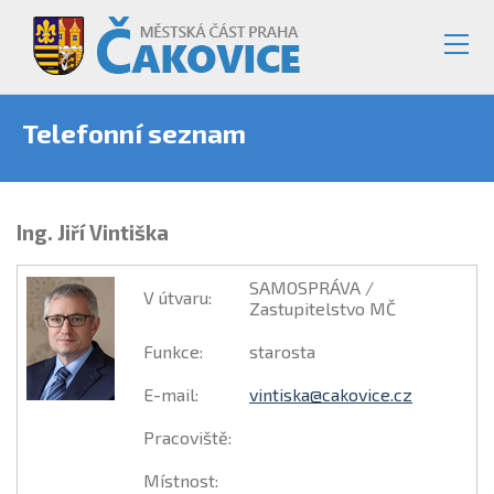
Telefonní seznam
Ing. Jiří Vintiška
SAMOSPRÁVA /
V útvaru
:
Zastupitelstvo MČ
Funkce
:
starosta
E-mail
:
vintiska@cakovice.cz
Pracoviště
:
Místnost
: