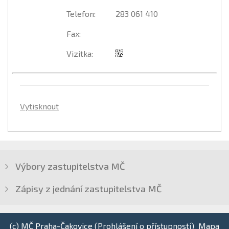
Telefon
:
283 061 410
Fax
:
Vizitka
:
Vytisknout
Výbory zastupitelstva MČ
Zápisy z jednání zastupitelstva MČ
(c) MČ Praha-Čakovice (
Prohlášení o přístupnosti
)
Mapa