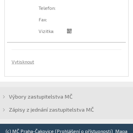
Telefon
:
Fax
:
Vizitka
:
Vytisknout
Výbory zastupitelstva MČ
Zápisy z jednání zastupitelstva MČ
(c) MČ Praha-Čakovice (
Prohlášení o přístupnosti
)
Mapa