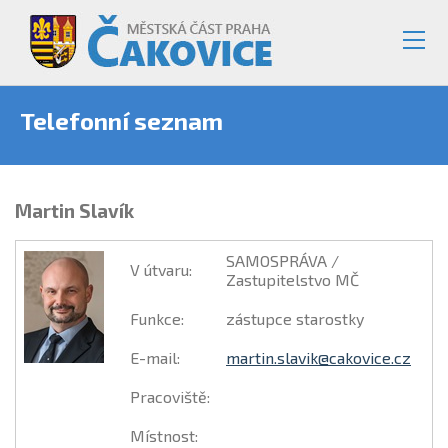
Telefonní seznam
Martin Slavík
SAMOSPRÁVA /
V útvaru
:
Zastupitelstvo MČ
Funkce
:
zástupce starostky
E-mail
:
martin.slavik@cakovice.cz
Pracoviště
:
Místnost
: