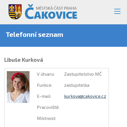
Telefonní seznam
Libuše Kurková
V útvaru
:
Zastupitelstvo MČ
Funkce
:
zastupitelka
E-mail
:
kurkova@cakovice.cz
Pracoviště
:
Místnost
: