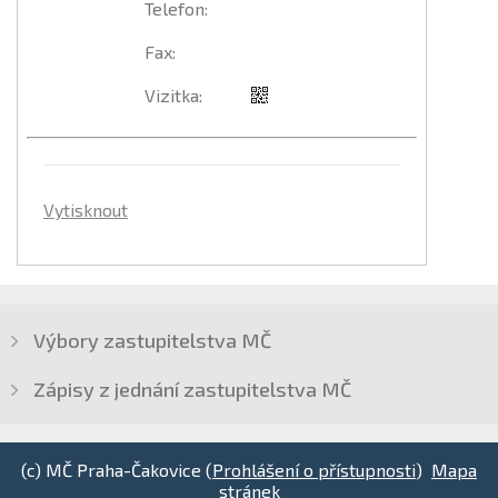
Telefon
:
Fax
:
Vizitka
:
Vytisknout
Výbory zastupitelstva MČ
Zápisy z jednání zastupitelstva MČ
(c) MČ Praha-Čakovice (
Prohlášení o přístupnosti
)
Mapa
stránek