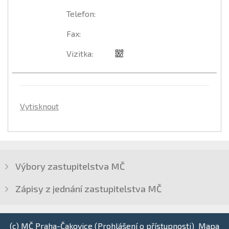
Telefon
:
Fax
:
Vizitka
:
Vytisknout
Výbory zastupitelstva MČ
Zápisy z jednání zastupitelstva MČ
(c) MČ Praha-Čakovice (
Prohlášení o přístupnosti
)
Mapa