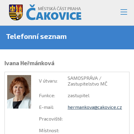
Telefonní seznam
Ivana Heřmánková
SAMOSPRÁVA /
V útvaru
:
Zastupitelstvo MČ
Funkce
:
zastupitel
E-mail
:
hermankova@cakovice.cz
Pracoviště
:
Místnost
: