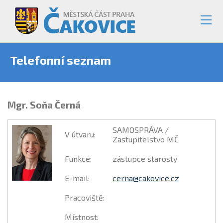
Telefonní seznam
Mgr. Soňa Černá
SAMOSPRÁVA /
V útvaru
:
Zastupitelstvo MČ
Funkce
:
zástupce starosty
E-mail
:
cerna@cakovice.cz
Pracoviště
:
Místnost
: