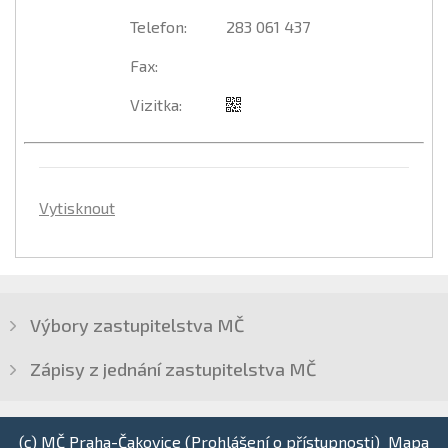
Telefon
:
283 061 437
Fax
:
Vizitka
:
Vytisknout
Výbory zastupitelstva MČ
Zápisy z jednání zastupitelstva MČ
(c) MČ Praha-Čakovice (
Prohlášení o přístupnosti
)
Mapa